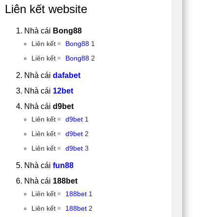
Liên kết website
Nhà cái
Bong88
Liên kết
Bong88
1
Liên kết
Bong88
2
Nhà cái
dafabet
Nhà cái
12bet
Nhà cái
d9bet
Liên kết
d9bet
1
Liên kết
d9bet
2
Liên kết
d9bet
3
Nhà cái
fun88
Nhà cái
188bet
Liên kết
188bet
1
Liên kết
188bet
2