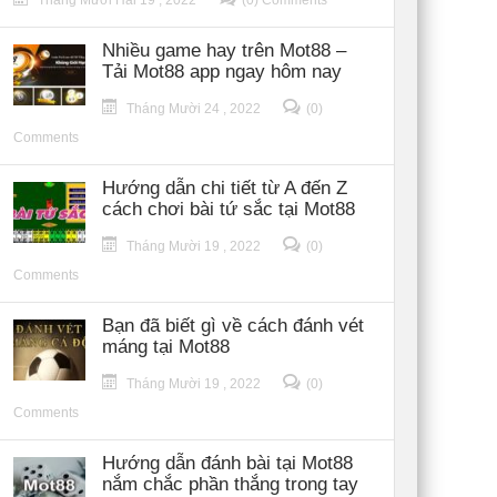
Nhiều game hay trên Mot88 –
Tải Mot88 app ngay hôm nay
Tháng Mười 24 , 2022
(0)
Comments
Hướng dẫn chi tiết từ A đến Z
cách chơi bài tứ sắc tại Mot88
Tháng Mười 19 , 2022
(0)
Comments
Bạn đã biết gì về cách đánh vét
máng tại Mot88
Tháng Mười 19 , 2022
(0)
Comments
Hướng dẫn đánh bài tại Mot88
nắm chắc phần thắng trong tay