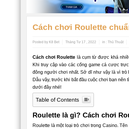
Cách chơi Roulette chuẩ
Posted by K8 Bet
Tháng Tư 17 , 2022
in :
Thủ Thuật
Cách chơi Roulette
là cụm từ được khá nhiều
Khi truy cập vào các cổng game cá cược trực
đông người chơi nhất. Sở dĩ như vậy là vì trò R
Dẫu vậy, trước khi bắt đầu cuộc chơi bạn nên 
dưới đây nhé!
Table of Contents
Roulette là gì? Cách chơi Ro
Roulette là một loại trò chơi trong Casino. Tên