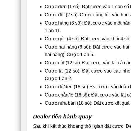
Cược đơn (1 số): Đặt cược vào 1 con số b
Cược đôi (2 số): Cược cùng lúc vào hai số
Cược hàng (3 số): Đặt cược vào một hàn
1 ăn 11.
Cược góc (4 số): Đặt cược vào khối 4 số 
Cược hai hàng (6 số): Đặt cược vào hai
hai hàng). Cược 1 ăn 5.
Cược cột (12 số): Đặt cược vào tất cả các 
Cược tá (12 số): Đặt cược vào các nhóm 
Cược 1 ăn 2.
Cược đỏ/đen (18 số): Đặt cược vào toàn
Cược chẵn/lẻ (18 số): Đặt cược vào tất c
Cược nửa bàn (18 số): Đặt cược kết quả 
Dealer tiến hành quay
Sau khi kết thúc khoảng thời gian đặt cược, 