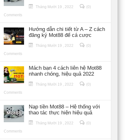
Tháng Mười 19 , 2022
(0)
Comments
Hướng dẫn chi tiết từ A – Z cách
đăng ký Mot88 để cá cược
Tháng Mười 19 , 2022
(0)
Comments
Mách bạn 4 cách liên hệ Mot88
nhanh chóng, hiệu quả 2022
Tháng Mười 19 , 2022
(0)
Comments
Nạp tiền Mot88 – Hệ thống với
thao tác thực hiện hiệu quả
Tháng Mười 19 , 2022
(0)
Comments