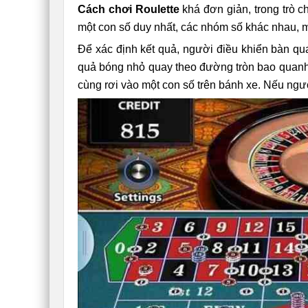
Cách chơi Roulette
khá đơn giản, trong trò 
một con số duy nhất, các nhóm số khác nhau, m
Để xác định kết quả, người điều khiển bàn qu
quả bóng nhỏ quay theo đường tròn bao quanh
cùng rơi vào một con số trên bánh xe. Nếu ngườ