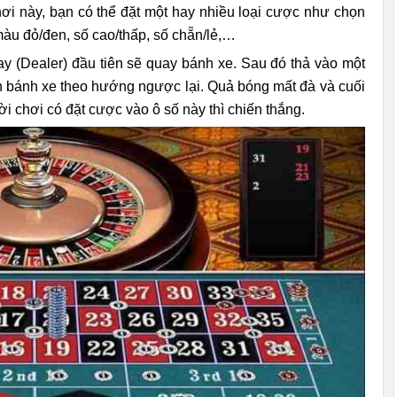
chơi này, bạn có thể đặt một hay nhiều loại cược như chọn
àu đỏ/đen, số cao/thấp, số chẵn/lẻ,…
ay (Dealer) đầu tiên sẽ quay bánh xe. Sau đó thả vào một
 bánh xe theo hướng ngược lại. Quả bóng mất đà và cuối
i chơi có đặt cược vào ô số này thì chiến thắng.