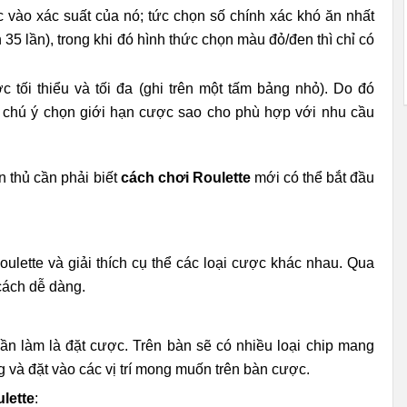
c vào xác suất của nó; tức chọn số chính xác khó ăn nhất
n 35 lần), trong khi đó hình thức chọn màu đỏ/đen thì chỉ có
 tối thiểu và tối đa (ghi trên một tấm bảng nhỏ). Do đó
y chú ý chọn giới hạn cược sao cho phù hợp với nhu cầu
n thủ cần phải biết
cách chơi Roulette
mới có thể bắt đầu
oulette và giải thích cụ thể các loại cược khác nhau. Qua
cách dễ dàng.
cần làm là đặt cược. Trên bàn sẽ có nhiều loại chip mang
g và đặt vào các vị trí mong muốn trên bàn cược.
lette
: