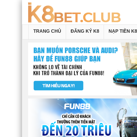
TRANG CHỦ
ĐĂNG KÝ K8
NẠP TIỀN K8