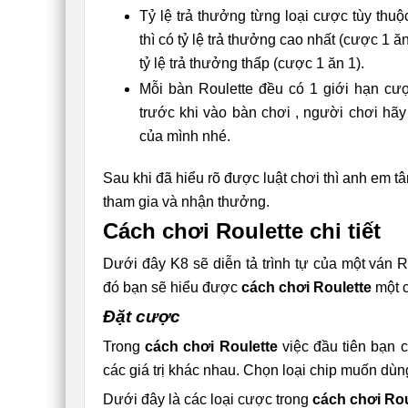
Tỷ lệ trả thưởng từng loại cược tùy thuộ
thì có tỷ lệ trả thưởng cao nhất (cược 1 ă
tỷ lệ trả thưởng thấp (cược 1 ăn 1).
Mỗi bàn Roulette đều có 1 giới hạn cược
trước khi vào bàn chơi , người chơi hã
của mình nhé.
Sau khi đã hiểu rõ được luật chơi thì anh em tâ
tham gia và nhận thưởng.
Cách chơi Roulette chi tiết
Dưới đây K8 sẽ diễn tả trình tự của một ván R
đó bạn sẽ hiểu được
cách chơi Roulette
một 
Đặt cược
Trong
cách chơi Roulette
việc đầu tiên bạn 
các giá trị khác nhau. Chọn loại chip muốn dùn
Dưới đây là các loại cược trong
cách chơi Rou