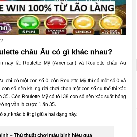
g?
ulette châu Âu có gì khác nhau?
n nay là: Roulette Mỹ (American) và Roulette châu Âu
u chỉ có một con số 0, còn Roulette Mỹ thì có một số 0 và
7 con số nên khi người chơi chọn một con số cụ thể thì xác
 ăn 35. Còn Roulette Mỹ có tới 38 con số nên xác suất bóng
thưởng vẫn là cược 1 ăn 35.
ó sự khác biệt gì giữa hai dạng này.
inh – Thủ thuật chơi mậu binh hiệu quả