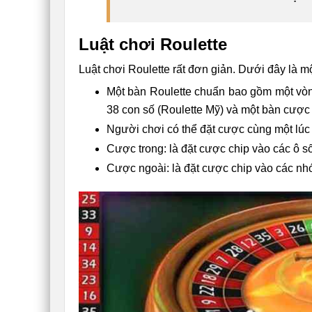
Luật chơi Roulette
Luật chơi Roulette rất đơn giản. Dưới đây là m
Một bàn Roulette chuẩn bao gồm một vòn
38 con số (Roulette Mỹ) và một bàn cược
Người chơi có thể đặt cược cùng một lúc
Cược trong: là đặt cược chip vào các ô số
Cược ngoài: là đặt cược chip vào các nh