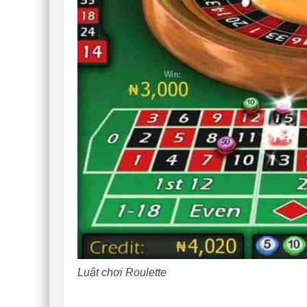
Luật chơi Roulette