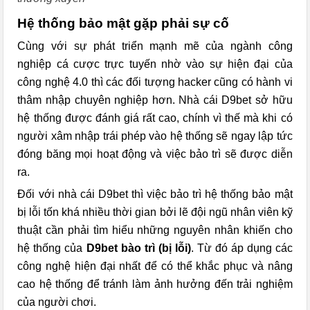
Hệ thống bảo mật gặp phải sự cố
Cùng với sự phát triển mạnh mẽ của ngành công
nghiệp cá cược trực tuyến nhờ vào sự hiện đại của
công nghệ 4.0 thì các đối tượng hacker cũng có hành vi
thâm nhập chuyên nghiệp hơn. Nhà cái D9bet sở hữu
hệ thống được đánh giá rất cao, chính vì thế mà khi có
người xâm nhập trái phép vào hệ thống sẽ ngay lập tức
đóng băng mọi hoạt động và việc bảo trì sẽ được diễn
ra.
Đối với nhà cái D9bet thì việc bảo trì hệ thống bảo mật
bị lỗi tốn khá nhiều thời gian bởi lẽ đội ngũ nhân viên kỹ
thuật cần phải tìm hiểu những nguyên nhân khiến cho
hệ thống của
D9bet bào trì (bị lỗi)
. Từ đó áp dụng các
công nghệ hiện đại nhất để có thể khắc phục và nâng
cao hệ thống để tránh làm ảnh hưởng đến trải nghiệm
của người chơi.