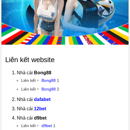
Liên kết website
Nhà cái
Bong88
Liên kết
Bong88
1
Liên kết
Bong88
2
Nhà cái
dafabet
Nhà cái
12bet
Nhà cái
d9bet
Liên kết
d9bet
1