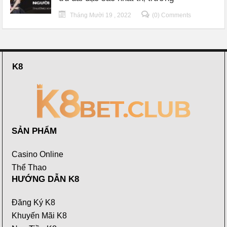
Tháng Mười 19 , 2022
(0) Comments
K8
SẢN PHẨM
Casino Online
Thể Thao
HƯỚNG DẪN K8
Đăng Ký K8
Khuyến Mãi K8