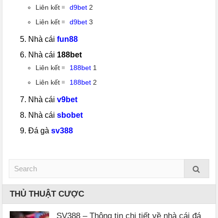
Liên kết
d9bet
2
Liên kết
d9bet
3
Nhà cái
fun88
Nhà cái
188bet
Liên kết
188bet
1
Liên kết
188bet
2
Nhà cái
v9bet
Nhà cái
sbobet
Đá gà
sv388
THỦ THUẬT CƯỢC
SV388 – Thông tin chi tiết về nhà cái đá