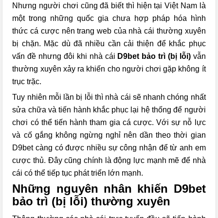
Nhưng người chơi cũng đã biết thì hiện tại Việt Nam là
một trong những quốc gia chưa hợp pháp hóa hình
thức cá cược nên trang web của nhà cái thường xuyên
bị chặn. Mặc dù đã nhiều cần cải thiện để khắc phục
vấn đề nhưng đôi khi nhà cái
D9bet bảo trì (bị lỗi)
vẫn
thường xuyên xảy ra khiến cho người chơi gặp không ít
trục trặc.
Tuy nhiên mỗi lần bị lỗi thì nhà cái sẽ nhanh chóng nhất
sửa chữa và tiến hành khắc phục lại hệ thống để người
chơi có thể tiến hành tham gia cá cược. Với sự nỗ lực
và cố gắng không ngừng nghỉ nên dần theo thời gian
D9bet càng có được nhiều sự công nhận để từ anh em
cược thủ. Đây cũng chính là động lực mạnh mẽ để nhà
cái có thể tiếp tục phát triển lớn mạnh.
Những nguyên nhân khiến D9bet
bảo trì (bị lỗi) thường xuyên