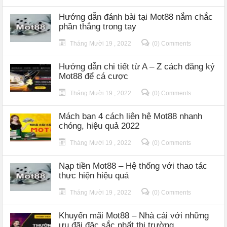
Hướng dẫn đánh bài tại Mot88 nắm chắc
phần thắng trong tay
Tháng Mười 19 , 2022
(0) Comments
Hướng dẫn chi tiết từ A – Z cách đăng ký
Mot88 để cá cược
Tháng Mười 19 , 2022
(0) Comments
Mách bạn 4 cách liên hệ Mot88 nhanh
chóng, hiệu quả 2022
Tháng Mười 19 , 2022
(0) Comments
Nạp tiền Mot88 – Hệ thống với thao tác
thực hiện hiệu quả
Tháng Mười 19 , 2022
(0) Comments
Khuyến mãi Mot88 – Nhà cái với những
ưu đãi đặc sắc nhất thị trường