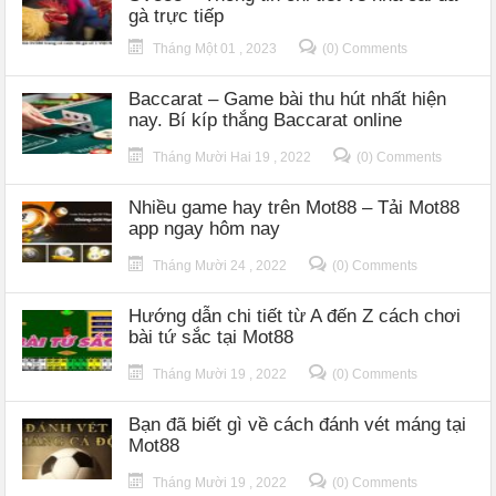
gà trực tiếp
Tháng Một 01 , 2023
(0) Comments
Baccarat – Game bài thu hút nhất hiện
nay. Bí kíp thắng Baccarat online
Tháng Mười Hai 19 , 2022
(0) Comments
Nhiều game hay trên Mot88 – Tải Mot88
app ngay hôm nay
Tháng Mười 24 , 2022
(0) Comments
Hướng dẫn chi tiết từ A đến Z cách chơi
bài tứ sắc tại Mot88
Tháng Mười 19 , 2022
(0) Comments
Bạn đã biết gì về cách đánh vét máng tại
Mot88
Tháng Mười 19 , 2022
(0) Comments