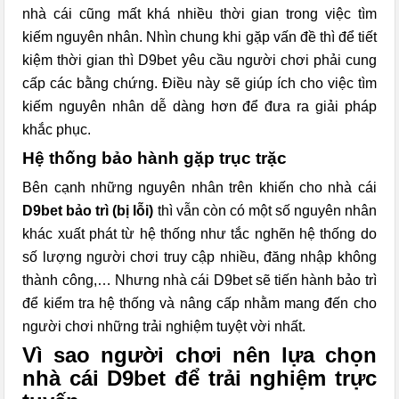
nhà cái cũng mất khá nhiều thời gian trong việc tìm
kiếm nguyên nhân. Nhìn chung khi gặp vấn đề thì để tiết
kiệm thời gian thì D9bet yêu cầu người chơi phải cung
cấp các bằng chứng. Điều này sẽ giúp ích cho việc tìm
kiếm nguyên nhân dễ dàng hơn để đưa ra giải pháp
khắc phục.
Hệ thống bảo hành gặp trục trặc
Bên cạnh những nguyên nhân trên khiến cho nhà cái
D9bet bảo trì (bị lỗi)
thì vẫn còn có một số nguyên nhân
khác xuất phát từ hệ thống như tắc nghẽn hệ thống do
số lượng người chơi truy cập nhiều, đăng nhập không
thành công,… Nhưng nhà cái D9bet sẽ tiến hành bảo trì
để kiểm tra hệ thống và nâng cấp nhằm mang đến cho
người chơi những trải nghiệm tuyệt vời nhất.
Vì sao người chơi nên lựa chọn
nhà cái D9bet để trải nghiệm trực