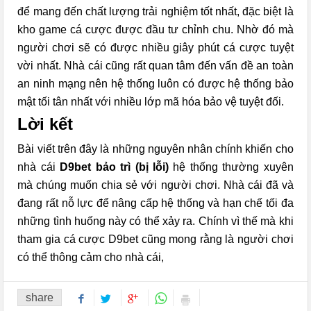
để mang đến chất lượng trải nghiệm tốt nhất, đặc biệt là
kho game cá cược được đầu tư chỉnh chu. Nhờ đó mà
người chơi sẽ có được nhiều giây phút cá cược tuyệt
vời nhất. Nhà cái cũng rất quan tâm đến vấn đề an toàn
an ninh mạng nên hệ thống luôn có được hệ thống bảo
mật tối tân nhất với nhiều lớp mã hóa bảo vệ tuyệt đối.
Lời kết
Bài viết trên đây là những nguyên nhân chính khiến cho
nhà cái
D9bet bảo trì (bị lỗi)
hệ thống thường xuyên
mà chúng muốn chia sẻ với người chơi. Nhà cái đã và
đang rất nỗ lực để nâng cấp hệ thống và hạn chế tối đa
những tình huống này có thể xảy ra. Chính vì thế mà khi
tham gia cá cược D9bet cũng mong rằng là người chơi
có thể thông cảm cho nhà cái,
share