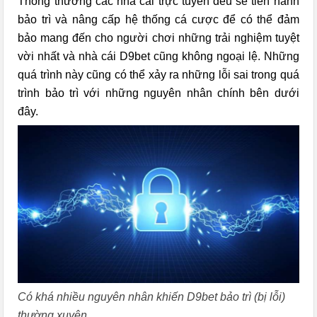
Thông thường các nhà cái trực tuyến đều sẽ tiến hành
bảo trì và nâng cấp hệ thống cá cược để có thể đảm
bảo mang đến cho người chơi những trải nghiệm tuyệt
vời nhất và nhà cái D9bet cũng không ngoại lệ. Những
quá trình này cũng có thể xảy ra những lỗi sai trong quá
trình bảo trì với những nguyên nhân chính bên dưới
đây.
Có khá nhiều nguyên nhân khiến D9bet bảo trì (bị lỗi)
thường xuyên