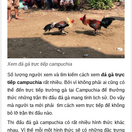
Xem đá gà trực tiếp campuchia
Số lượng người xem và tìm kiếm cách xem
đá gà trực
tiếp campuchia
rất nhiều. Bởi vì không phải ai cũng có
thể đến trực tiếp trường gà tại Campuchia để thưởng
thức những trận thi đấu đá gà mang tính lịch sử. Do vậy
mà người ta mới phải tìm cách xem trực tiếp để không
bỏ lỡ trận thi đấu nào.
Thi đấu đá gà campuchia có rất nhiều hình thức khác
nhau. Vì thế mỗi một hình thức sẽ có những đặc trưng