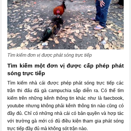
Tìm kiếm đơn vị được phát sóng trực tiếp
Tìm kiếm một đơn vị được cấp phép phát
sóng trực tiếp
Tìm kiếm nhà cái được phép phát sóng trực tiếp các
trận thi đấu đá gà campuchia sắp diễn ra. Có thể tìm
kiếm trên những kênh thông tin khác như là faecbook,
youtube nhưng không phải kênh thông tin nào cũng có
đầy đủ. Chỉ có những nhà cái có bản quyền và hợp tác
với trường gà mới có đủ điều kiện tham gia phát sóng
trực tiếp đầy đủ mà không sót trận nào.