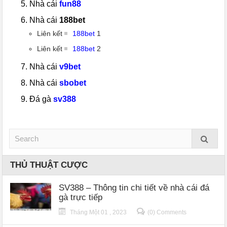
Nhà cái
fun88
Nhà cái
188bet
Liên kết
188bet
1
Liên kết
188bet
2
Nhà cái
v9bet
Nhà cái
sbobet
Đá gà
sv388
THỦ THUẬT CƯỢC
SV388 – Thông tin chi tiết về nhà cái đá
gà trực tiếp
Tháng Một 01 , 2023
(0) Comments