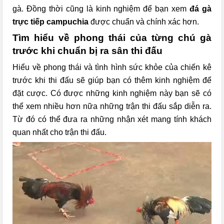
gà. Đồng thời cũng là kinh nghiệm để bạn xem
đá gà
trực tiếp campuchia
được chuẩn và chính xác hơn.
Tìm hiểu về phong thái của từng chú gà
trước khi chuẩn bị ra sân thi đấu
Hiểu về phong thái và tình hình sức khỏe của chiến kê
trước khi thi đấu sẽ giúp bạn có thêm kinh nghiệm để
đặt cược. Có được những kinh nghiệm này bạn sẽ có
thể xem nhiều hơn nữa những trận thi đấu sắp diễn ra.
Từ đó có thể đưa ra những nhận xét mang tính khách
quan nhất cho trận thi đấu.