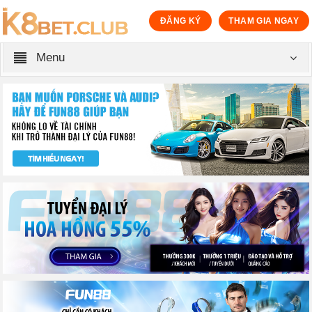
ĐĂNG KÝ
THAM GIA NGAY
Menu