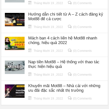
Tháng Mười 19 , 2022
(0) Comments
Hướng dẫn chi tiết từ A – Z cách đăng ký
Mot88 để cá cược
Tháng Mười 19 , 2022
(0) Comments
Mách bạn 4 cách liên hệ Mot88 nhanh
chóng, hiệu quả 2022
Tháng Mười 19 , 2022
(0) Comments
Nạp tiền Mot88 – Hệ thống với thao tác
thực hiện hiệu quả
Tháng Mười 19 , 2022
(0) Comments
Khuyến mãi Mot88 – Nhà cái với những
ưu đãi đặc sắc nhất thị trường
Tháng Mười 19 , 2022
(0) Comments