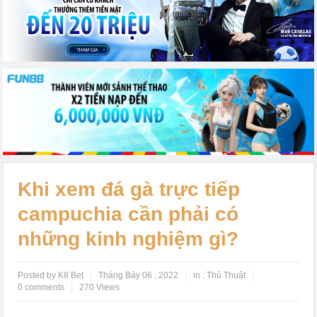
Khi xem đá gà trực tiếp
campuchia cần phải có
những kinh nghiệm gì?
Posted by K8 Bet
Tháng Bảy 06 , 2022
in :
Thủ Thuật
0 comments
270 Views