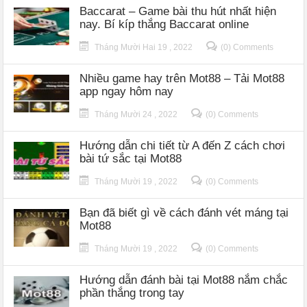
Baccarat – Game bài thu hút nhất hiện
nay. Bí kíp thắng Baccarat online
Tháng Mười Hai 19 , 2022
(0) Comments
Nhiều game hay trên Mot88 – Tải Mot88
app ngay hôm nay
Tháng Mười 24 , 2022
(0) Comments
Hướng dẫn chi tiết từ A đến Z cách chơi
bài tứ sắc tại Mot88
Tháng Mười 19 , 2022
(0) Comments
Bạn đã biết gì về cách đánh vét máng tại
Mot88
Tháng Mười 19 , 2022
(0) Comments
Hướng dẫn đánh bài tại Mot88 nắm chắc
phần thắng trong tay