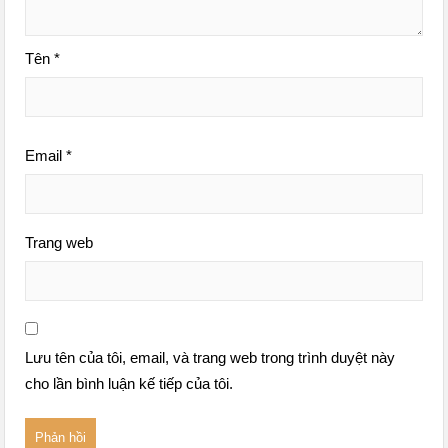
Tên
*
Email
*
Trang web
Lưu tên của tôi, email, và trang web trong trình duyệt này
cho lần bình luận kế tiếp của tôi.