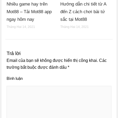
Nhiều game hay trên
Hướng dẫn chi tiết từ A
Mot88 – Tải Mot88 app
đến Z cách chơi bài tứ
ngay hôm nay
sắc tại Mot88
Tháng Hai 14, 2021
Tháng Hai 14, 2021
Trả lời
Email của bạn sẽ không được hiển thị công khai.
Các
trường bắt buộc được đánh dấu
*
Bình luận