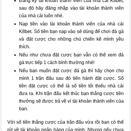
Đăng ký tài khoản thành viên của nhà cái K8bet,
sau đó hãy đăng nhập vào tài khoản thành viên
của nhà cái luôn nhé.
Nạp tiền vào tài khoản thành viên của nhà cái
K8bet. Số tiền bạn nạp vào sẽ dùng để chơi đá gà
và đặt cược cho những chú chiến kê mình yêu
thích.
Nếu như chưa đặt cược bạn vẫn có thể xem đá
gà trực tiếp 1 cách bình thường nhé!
Nếu bạn muốn đặt cược đá gà thì hãy chọn cho
mình 1 trận đấu sau đó tiến hành đặt cược. Số
tiền đặt cược có thể là số tiền tối thiểu nhà cái
đưa ra. Khi trận đấu kết thúc bạn thắng cược tiền
thưởng sẽ được trả về ví tài khoản thành viên của
bạn.
Với số tiền thắng cược của trận đấu vừa rồi bạn có thể
rút về tài khoản ngân hàng của mình. Nhưng nếu chưa