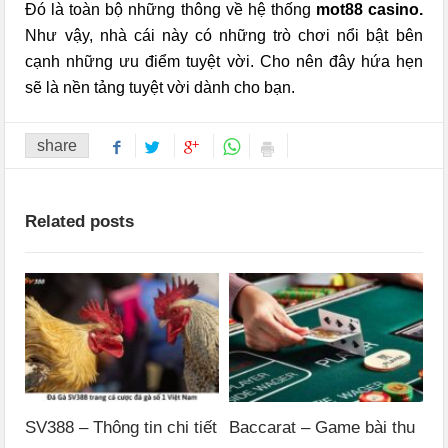
Đó là toàn bộ những thông về hệ thống
mot88 casino.
Như vậy, nhà cái này có những trò chơi nổi bật bên
cạnh những ưu điểm tuyệt vời. Cho nên đây hứa hẹn
sẽ là nền tảng tuyệt vời dành cho bạn.
share
Related posts
SV388 – Thông tin chi tiết
Baccarat – Game bài thu