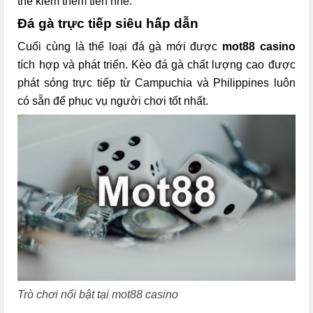
thể kiếm thêm tiền nhé.
Đá gà trực tiếp siêu hấp dẫn
Cuối cùng là thể loại đá gà mới được
mot88 casino
tích hợp và phát triển. Kèo đá gà chất lượng cao được
phát sóng trực tiếp từ Campuchia và Philippines luôn
có sẵn để phục vụ người chơi tốt nhất.
Trò chơi nổi bật tại mot88 casino