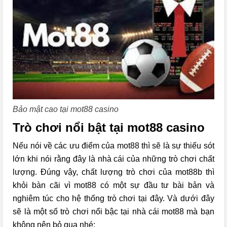
Bảo mật cao tại mot88 casino
Trò chơi nổi bật tại mot88 casino
Nếu nói về các ưu điểm của mot88 thì sẽ là sự thiếu sót
lớn khi nói rằng đây là nhà cái của những trò chơi chất
lượng. Đúng vậy, chất lượng trò chơi của mot88b thì
khỏi bàn cãi vì mot88 có một sự đầu tư bài bản và
nghiêm túc cho hệ thống trò chơi tại đây. Và dưới đây
sẽ là một số trò chơi nổi bậc tại nhà cái mot88 mà bạn
không nên bỏ qua nhé: