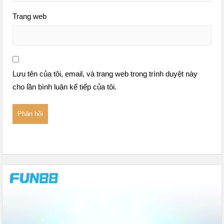
Trang web
Lưu tên của tôi, email, và trang web trong trình duyệt này
cho lần bình luận kế tiếp của tôi.