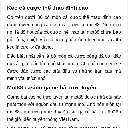
Kèo cá cược thể thao đỉnh cao
Có trên dưới 30 bộ môn cá cược thể thao đỉnh cao
đang được cung cấp kèo cá cược tại mot88. Nên mới
nói là độ hot của cá cược thể thao tại mot88 chưa bao
giờ là hạ nhiệt. Với số lượng bộ môn nhiều như vậy thì
kèo là cực kỳ đa dạng.
Đặc biệt nhất vẫn là bộ môn cá cược bóng đá với đầy
đủ các giải đấu lớn nhỏ khác nhau. Cho nên anh em sẽ
được đặc cược các giải đấu và những trận cầu mà
mình yêu thích nhé.
Mot88 casino game bài trực tuyến
Game bài casino trực tuyến tại mot88 được nhà cái này
phát triển với nguồn đầu tư mạnh mẽ. Cho nên hiện tại
mot88 có dường như đầy đủ các game bài từ cổ điển
thế giới đến truyền thống Việt Nam.