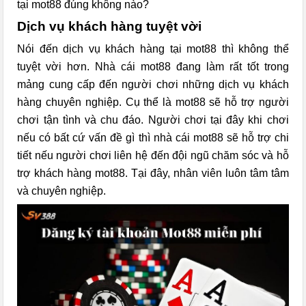
tại mot88 đúng không nào?
Dịch vụ khách hàng tuyệt vời
Nói đến dịch vụ khách hàng tại mot88 thì không thể
tuyệt vời hơn. Nhà cái mot88 đang làm rất tốt trong
mảng cung cấp đến người chơi những dịch vụ khách
hàng chuyên nghiệp. Cụ thể là mot88 sẽ hỗ trợ người
chơi tận tình và chu đáo. Người chơi tại đây khi chơi
nếu có bất cứ vấn đề gì thì nhà cái mot88 sẽ hỗ trợ chi
tiết nếu người chơi liên hệ đến đội ngũ chăm sóc và hỗ
trợ khách hàng mot88. Tại đây, nhân viên luôn tâm tâm
và chuyên nghiệp.