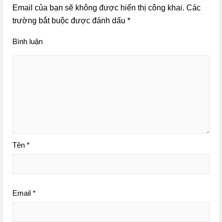
Email của bạn sẽ không được hiển thị công khai.
Các
trường bắt buộc được đánh dấu
*
Bình luận
Tên
*
Email
*