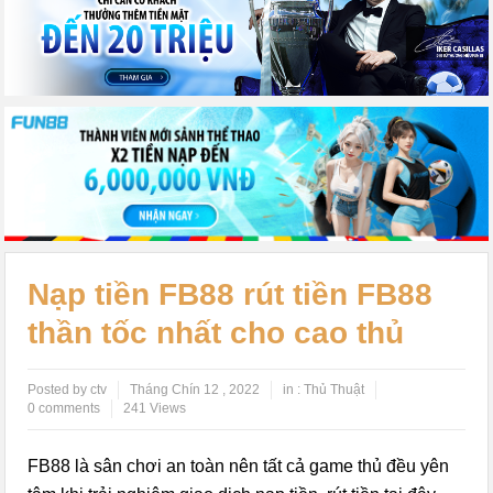
Nạp tiền FB88 rút tiền FB88
thần tốc nhất cho cao thủ
Posted by ctv
Tháng Chín 12 , 2022
in :
Thủ Thuật
0 comments
241 Views
FB88 là sân chơi an toàn nên tất cả game thủ đều yên