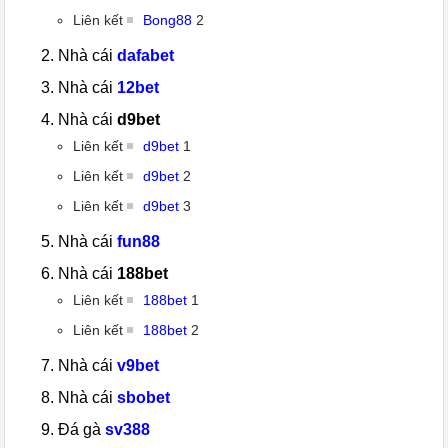
Liên kết
Bong88
2
Nhà cái
dafabet
Nhà cái
12bet
Nhà cái
d9bet
Liên kết
d9bet
1
Liên kết
d9bet
2
Liên kết
d9bet
3
Nhà cái
fun88
Nhà cái
188bet
Liên kết
188bet
1
Liên kết
188bet
2
Nhà cái
v9bet
Nhà cái
sbobet
Đá gà
sv388