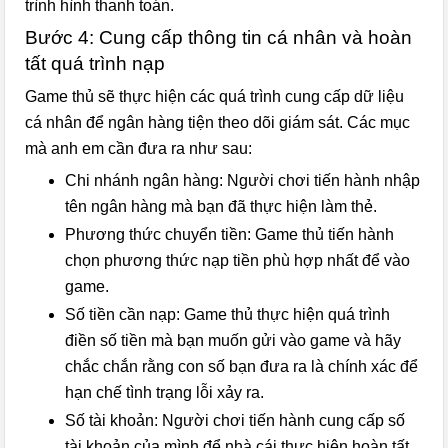
trình hình thanh toán.
Bước 4: Cung cấp thông tin cá nhân và hoàn
tất quá trình nạp
Game thủ sẽ thực hiện các quá trình cung cấp dữ liệu
cá nhân để ngân hàng tiện theo dõi giám sát. Các mục
mà anh em cần đưa ra như sau:
Chi nhánh ngân hàng: Người chơi tiến hành nhập
tên ngân hàng mà bạn đã thực hiện làm thẻ.
Phương thức chuyển tiền: Game thủ tiến hành
chọn phương thức nạp tiền phù hợp nhất để vào
game.
Số tiền cần nạp: Game thủ thực hiện quá trình
điền số tiền mà bạn muốn gửi vào game và hãy
chắc chắn rằng con số bạn đưa ra là chính xác để
hạn chế tình trạng lỗi xảy ra.
Số tài khoản: Người chơi tiến hành cung cấp số
tài khoản của mình để nhà cái thực hiện hoàn tất