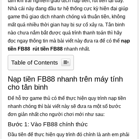
tâm khi trải nghiệm giao dịch nạp tiền, rút tiền tại đây.
Nhà cái này đang đầu tư hệ thống cực kỳ hiện đại giúp
game thủ giao dịch nhanh chóng và thuận tiện, không
mất quá nhiều thời gian hay bị sự cố xảy ra. Tân binh
nào chưa nắm bắt được quá trình thanh toán thì hãy
đọc ngay thông tin mà bài viết này đưa ra để có thể
nạp
tiền FB88
rút tiền FB88
nhanh nhất.
Table of Contents
Nạp tiền FB88 nhanh trên máy tính
cho tân binh
Để hỗ trợ game thủ có thể thực hiện quy trình nạp tiền
nhanh chóng thì bài viết này sẽ đưa ra một số bước
đơn giản nhất cho người chơi mới như sau:
Bước 1: Vào FB88 chính thức
Đầu tiên để thực hiện quy trình đó chính là anh em phải