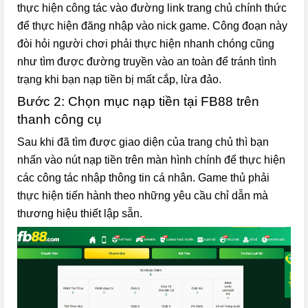
thực hiện công tác vào đường link trang chủ chính thức
để thực hiện đăng nhập vào nick game. Công đoạn này
đòi hỏi người chơi phải thực hiện nhanh chóng cũng
như tìm được đường truyền vào an toàn để tránh tình
trạng khi bạn nạp tiền bị mất cắp, lừa đảo.
Bước 2: Chọn mục nạp tiền tại FB88 trên
thanh công cụ
Sau khi đã tìm được giao diện của trang chủ thì bạn
nhấn vào nút nạp tiền trên màn hình chính để thực hiện
các công tác nhập thông tin cá nhân. Game thủ phải
thực hiện tiến hành theo những yêu cầu chỉ dẫn mà
thương hiệu thiết lập sẵn.