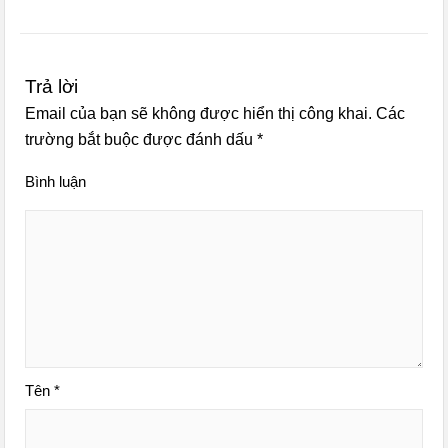
Trả lời
Email của bạn sẽ không được hiển thị công khai.
Các
trường bắt buộc được đánh dấu
*
Bình luận
Tên
*