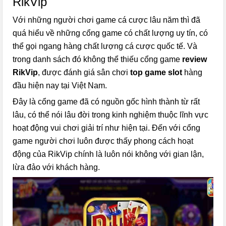
RikVip
Với những người chơi game cá cược lâu năm thì đã
quá hiểu về những cổng game có chất lượng uy tín, có
thể gọi ngang hàng chất lượng cá cược quốc tế. Và
trong danh sách đó không thể thiếu cổng game
review
RikVip
, được đánh giá sân chơi
top game slot
hàng
đầu hiện nay tại Việt Nam.
Đây là cổng game đã có nguồn gốc hình thành từ rất
lâu, có thể nói lâu đời trong kinh nghiệm thuộc lĩnh vực
hoạt động vui chơi giải trí như hiện tại. Đến với cổng
game người chơi luôn được thấy phong cách hoạt
động của RikVip chính là luôn nói không với gian lận,
lừa đảo với khách hàng.