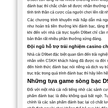
đánh bạc thì chắc chắn sẽ được nhận thưởng ma
tính tinh thần cá cược của người chơi lên rất n
Các chương trình khuyến mãi hấp dẫn mà ng
như hoàn trả tiền thưởng khi đánh bạc, tặng t
khi đến với nhà cái trực tuyến D9bet chỉ cần
bản thân rất nhiều phần thưởng xứng đáng.
Đội ngũ hỗ trợ trải nghiệm casino 
Nhà cái D9bet đặc biệt quan tâm đến trải nghi
nhân viên CSKH khách hàng đã được ra đời vớ
đến hình thức đánh bạc nói riêng và dịch vụ t
trục trặc trong quá trình đánh bạc thì hãy liên
Những tựa game sòng bạc D9
Đối với một nhà cái nối tiếng nhờ các sảnh c
phẩm đánh bạc là điều không quá bất ngờ. Tu
chính là các sản phẩm đánh bạc lại có chất 