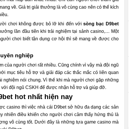
ng về. Giá trị giải thưởng là vô cùng cao nên có thể kích
hiều.
ười chơi không được bỏ lỡ khi đến với
sòng bạc D9bet
hưởng lần đầu tiên khi trải nghiệm tại sảnh casino,… Một
 người chơi biết tận dụng cơ hội thì sẽ mang về được cho
chuyên nghiệp
ệm của người chơi rất nhiều. Cũng chính vì vậy mà đội ngũ
i mục tiêu hỗ trợ và giải đáp các thắc mắc có liên quan
rải nghiệm nói chung. Vì thế khi mà người chơi gặp những
 hệ với đội ngũ CSKH để được nhận hỗ trợ và giúp đỡ.
bet hot nhất hiện nay
ược casino thì việc nhà cái D9bet sở hữu đa dạng các sản
y nhiên điều khiến cho người chơi cảm thấy hứng thú là
lượng vô cùng tốt. Dưới đây là những tựa game casino mà