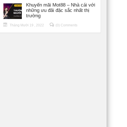
Khuyến mãi Mot88 – Nhà cái với
những ưu đãi đặc sắc nhất thị
trường
Tháng Mười 19 , 2022
(0) Comments