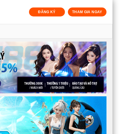
ĐĂNG KÝ
THAM GIA NGAY