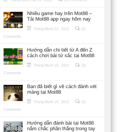
Nhiều game hay trên Mot88 –
Tải Mot88 app ngay hôm nay
Tháng Mười 24 , 2022
(0)
Comments
Hướng dẫn chi tiết từ A đến Z
cách chơi bài tứ sắc tại Mot88
Tháng Mười 19 , 2022
(0)
Comments
Bạn đã biết gì về cách đánh vét
máng tại Mot88
Tháng Mười 19 , 2022
(0)
Comments
Hướng dẫn đánh bài tại Mot88
nắm chắc phần thắng trong tay