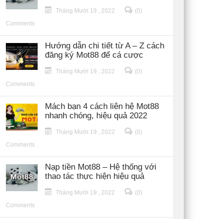
Tháng Mười 19 , 2022
(0)
Comments
Hướng dẫn chi tiết từ A – Z cách
đăng ký Mot88 để cá cược
Tháng Mười 19 , 2022
(0)
Comments
Mách bạn 4 cách liên hệ Mot88
nhanh chóng, hiệu quả 2022
Tháng Mười 19 , 2022
(0)
Comments
Nạp tiền Mot88 – Hệ thống với
thao tác thực hiện hiệu quả
Tháng Mười 19 , 2022
(0)
Comments